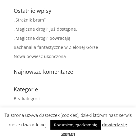
Ostatnie wpisy
„Strażnik bram”
„Magiczne drogi” już dostępne.
„Magiczne drogi” powracają
Bachanalia fantastyczne w Zielonej Górze
Nowa powieść ukończona
Najnowsze komentarze
Kategorie
Bez kategorii
Ta strona używa ciasteczek (cookies), dzięki którym nasz serwis
może działać lepiej.
dowiedz się
Rozumiem, zgadzam się
Realizacja i wsparcie:
abami agencja
więcej