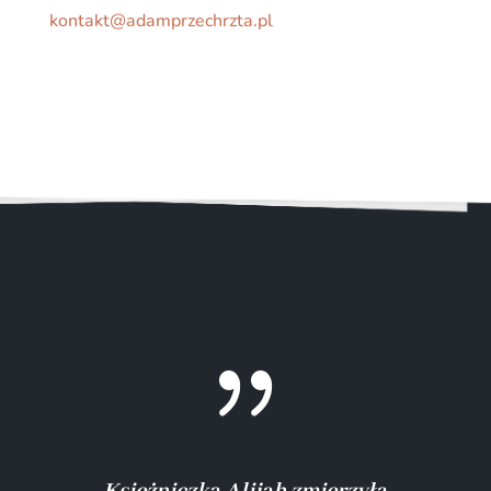
kontakt@adamprzechrzta.pl
{