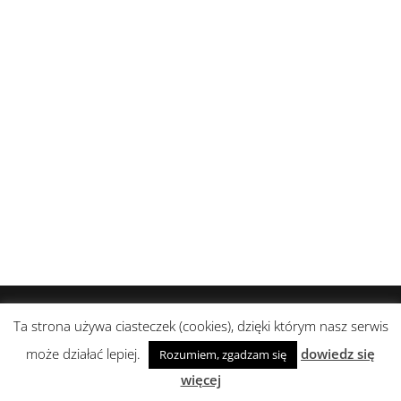
Realizacja i wsparcie:
abami agencja
Ta strona używa ciasteczek (cookies), dzięki którym nasz serwis
może działać lepiej.
dowiedz się
Rozumiem, zgadzam się
więcej