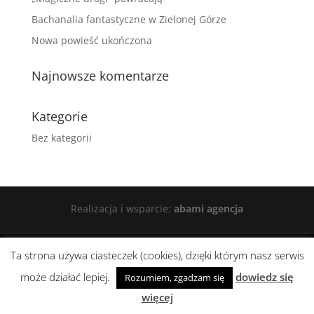
Bachanalia fantastyczne w Zielonej Górze
Nowa powieść ukończona
Najnowsze komentarze
Kategorie
Bez kategorii
Realizacja i wsparcie:
abami agencja
Ta strona używa ciasteczek (cookies), dzięki którym nasz serwis
może działać lepiej.
dowiedz się
Rozumiem, zgadzam się
więcej