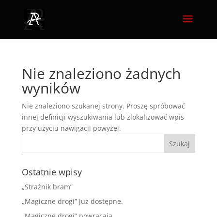
Nie znaleziono żadnych
wyników
Nie znaleziono szukanej strony. Proszę spróbować
innej definicji wyszukiwania lub zlokalizować wpis
przy użyciu nawigacji powyżej.
Ostatnie wpisy
„Strażnik bram”
„Magiczne drogi” już dostępne.
„Magiczne drogi” powracają