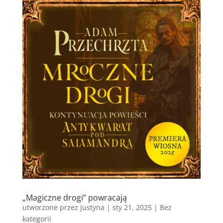
„Magiczne drogi” powracają
utworzone przez
justyna
|
sty 21, 2025
|
Bez
kategorii