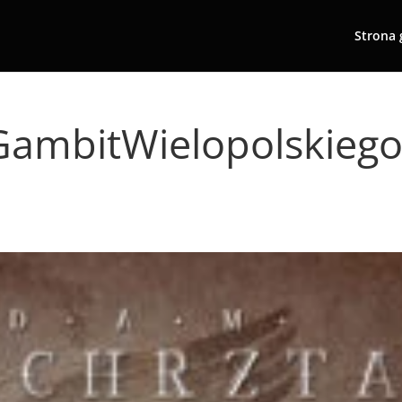
Strona 
ambitWielopolskiego