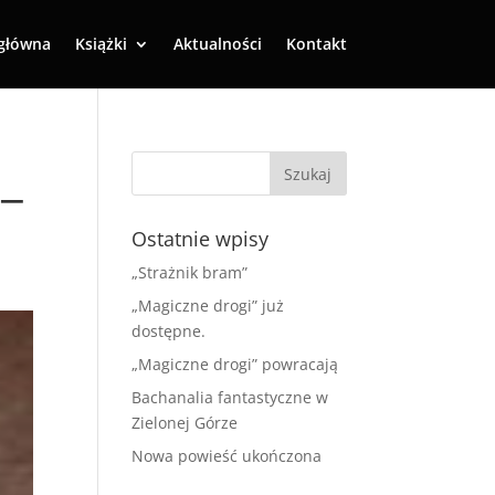
główna
Książki
Aktualności
Kontakt
_
Ostatnie wpisy
„Strażnik bram”
„Magiczne drogi” już
dostępne.
„Magiczne drogi” powracają
Bachanalia fantastyczne w
Zielonej Górze
Nowa powieść ukończona