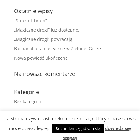
Ostatnie wpisy
„Strażnik bram”
„Magiczne drogi” już dostępne.
„Magiczne drogi” powracają
Bachanalia fantastyczne w Zielonej Górze
Nowa powieść ukończona
Najnowsze komentarze
Kategorie
Bez kategorii
Ta strona używa ciasteczek (cookies), dzięki którym nasz serwis
może działać lepiej.
dowiedz się
Rozumiem, zgadzam się
Realizacja i wsparcie:
abami agencja
więcej