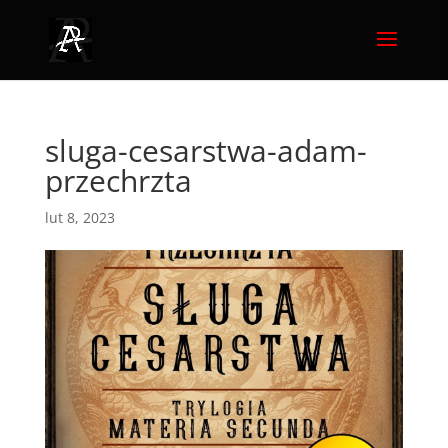
sluga-cesarstwa-adam-
przechrzta
lut 8, 2023