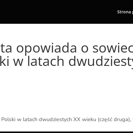
Strona 
a opowiada o sowieck
ski w latach dwudziest
e Polski w latach dwudziestych XX wieku (część druga),